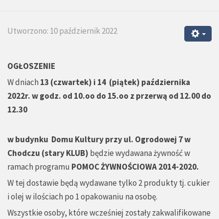
Utworzono: 10 październik 2022
OGŁOSZENIE
W dniach
13 (czwartek) i 14 (piątek) października
2022r. w godz. od 10.oo do 15.oo
z przerwą od 12.00 do
12.30
w budynku Domu Kultury przy ul. Ogrodowej 7 w
Chodczu (stary KLUB)
będzie wydawana żywność w
ramach programu
POMOC ŻYWNOŚCIOWA 2014-2020.
W tej dostawie będą wydawane tylko 2 produkty tj. cukier
i olej w ilościach po 1 opakowaniu na osobę.
Wszystkie osoby, które wcześniej zostały zakwalifikowane