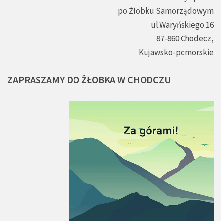
po Żłobku Samorządowym
ul.Waryńskiego 16
87-860 Chodecz,
Kujawsko-pomorskie
ZAPRASZAMY
DO
ŻŁOBKA
W
CHODCZU