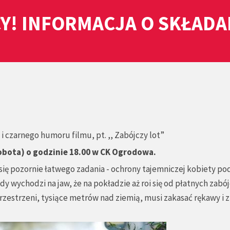
Y! INFORMACJA O SKŁAD
i czarnego humoru filmu, pt. ,, Zabójczy lot”
sobota) o godzinie 18.00 w CK Ogrodowa.
się pozornie łatwego zadania - ochrony tajemniczej kobiety po
 wychodzi na jaw, że na pokładzie aż roi się od płatnych zabó
rzestrzeni, tysiące metrów nad ziemią, musi zakasać rękawy i z