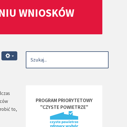
ANIU WNIOSKÓW
dczas
PROGRAM PRIORYTETOWY
jców
"CZYSTE POWIETRZE"
robić to,