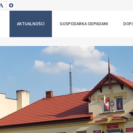
T
SET
SET
ALLER
DEFAULT
LARGER
NT
FONT
FONT
AKTUALNOŚCI
GOSPODARKA ODPADAMI
DOF