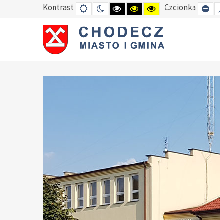
Kontrast
Czcionka
DEFAULT
TRYB
HIGH
HIGH
HIGH
SE
MODE
NOCNY
CONTRAST
CONTRAST
CONTRAST
SM
BLACK
BLACK
YELLOW
FO
WHITE
YELLOW
BLACK
MODE
MODE
MODE