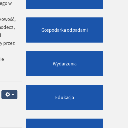
zego w
a
kowość,
Chodecz,
Gospodarka odpadami
i
y przez
ie
Wydarzenia
Edukacja