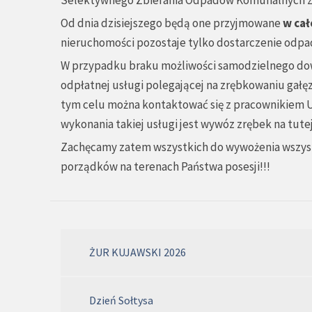
Selektywnego Zbierania Odpadów Komunalnych zlo
Od dnia dzisiejszego będą one przyjmowane
w cał
nieruchomości pozostaje tylko dostarczenie odp
W przypadku braku możliwości samodzielnego dow
odpłatnej usługi polegającej na zrębkowaniu gałę
tym celu można kontaktować się z pracownikiem Ur
wykonania takiej usługi jest wywóz zrębek na tut
Zachęcamy zatem wszystkich do wywożenia wszystki
porządków na terenach Państwa posesji!!!
ŻUR KUJAWSKI 2026
Dzień Sołtysa