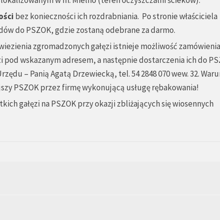
kalizowanym w m. Mielno (teren oczyszczalni ścieków).
ości
bez konieczności ich rozdrabniania. Po stronie właściciela
adów do PSZOK, gdzie zostaną odebrane za darmo.
iezienia zgromadzonych gałęzi istnieje możliwość zamówieni
zi pod wskazanym adresem, a następnie dostarczenia ich do P
zędu – Panią Agatą Drzewiecką, tel. 54 2848 070 wew. 32. War
ejszy PSZOK przez firmę wykonującą usługę rębakowania!
ch gałęzi na PSZOK przy okazji zbliżających się wiosennych