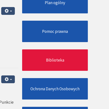
Plan ogólny
Pomoc prawna
Biblioteka
Ochrona Danych Osobowych
 Punkcie