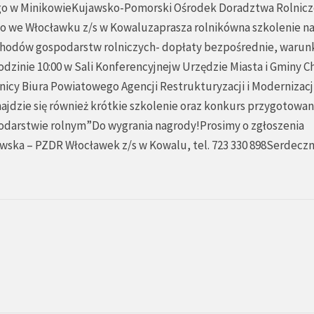
o w MinikowieKujawsko-Pomorski Ośrodek Doradztwa Rolnic
 we Włocławku z/s w Kowaluzaprasza rolnikówna szkolenie n
odów gospodarstw rolniczych- dopłaty bezpośrednie, warun
dzinie 10:00 w Sali Konferencyjnejw Urzędzie Miasta i Gminy 
nicy Biura Powiatowego Agencji Restrukturyzacji i Modernizacj
jdzie się również krótkie szkolenie oraz konkurs przygotowan
darstwie rolnym”Do wygrania nagrody!Prosimy o zgłoszenia
ewska – PZDR Włocławek z/s w Kowalu, tel. 723 330 898Serdeczn