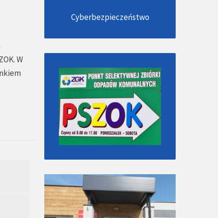
Cyberbezpieczeństwo
a
SZOK. W
unkiem