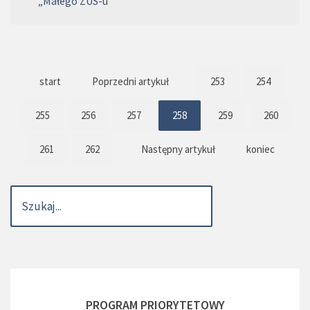
„Małego ZUS-u”
start
Poprzedni artykuł
253
254
255
256
257
258
259
260
261
262
Następny artykuł
koniec
PROGRAM PRIORYTETOWY