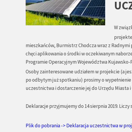
UCZ
W związ
projekte
mieszkańców, Burmistrz Chodcza wraz z Radnymi p
chęci aplikowania o środki w oczekiwanym naborz
Programie Operacyjnym Województwa Kujawsko-
Osoby zainteresowane udziałem w projekcie (a jesz
po odbytym już spotkaniu) prosimy o wypełnienie n
uczestnictwa i dostarczenie jej do Urzędu Miasta 
Deklaracje przyjmujemy do 14 sierpnia 2019. Liczy s
Plik do pobrania -> Deklaracja uczestnictwa w pr