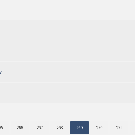
W
65
266
267
268
269
270
271