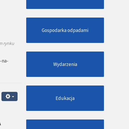
Gospodarka odpadami
m rynku
-na-
Wydarzenia
Edukacja
A