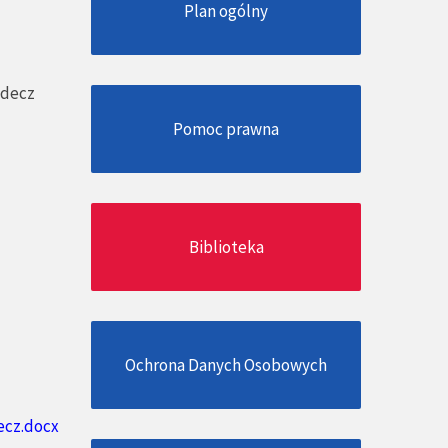
Plan ogólny
odecz
Pomoc prawna
Biblioteka
Ochrona Danych Osobowych
ecz.docx