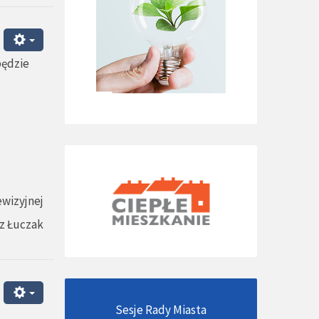
będzie
wizyjnej
z Łuczak
Sesje Rady Miasta