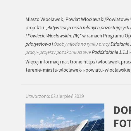
Miasto Włocławek, Powiat Włocławski/Powiatowy U
projektu
„Aktywizacja osób młodych pozostających
i Powiecie Włocławskim (IV)"
w ramach Programu Ope
priorytetowa I
Osoby młode na rynku pracy
Działanie 
pracy - projekty pozakonkursowe
Poddziałanie 1.1.1
W
Więcej informacji na stronie
http://wloclawek.prac
terenie-miasta-wloclawek-i-powiatu-wloclawski
Utworzono: 02 sierpień 2019
DO
FO