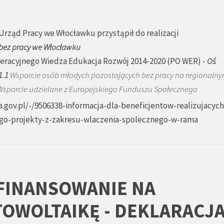
rząd Pracy we Włocławku przystąpił do realizacji
 bez pracy we Włocławku
racyjnego Wiedza Edukacja Rozwój 2014-2020 (PO WER) -
Oś
1.1
Wsparcie osób młodych pozostających bez pracy na regionalny
sparcie udzielane z Europejskiego Funduszu Społecznego
a.gov.pl/-/9506338-informacja-dla-beneficjentow-realizujacych
ego-projekty-z-zakresu-wlaczenia-spolecznego-w-rama
FINANSOWANIE NA
TOWOLTAIKĘ - DEKLARACJ