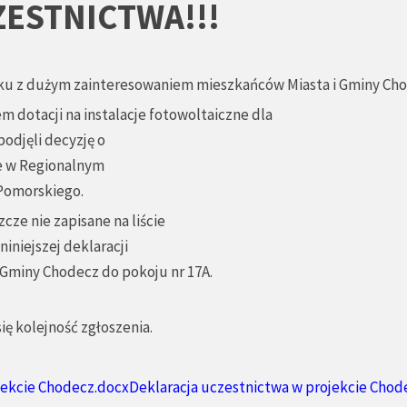
ESTNICTWA!!!
ku z dużym zainteresowaniem mieszkańców Miasta i Gminy Ch
m dotacji na instalacje fotowoltaiczne dla
odjęli decyzję o
e w Regionalnym
Pomorskiego.
cze nie zapisane na liście
iniejszej deklaracji
i Gminy Chodecz do pokoju nr 17A.
ię kolejność zgłoszenia.
ojekcie Chodecz.docxDeklaracja uczestnictwa w projekcie Chod