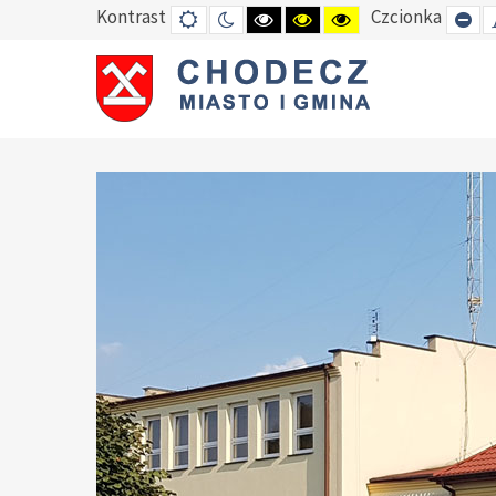
Kontrast
Czcionka
DEFAULT
TRYB
HIGH
HIGH
HIGH
SE
MODE
NOCNY
CONTRAST
CONTRAST
CONTRAST
SM
BLACK
BLACK
YELLOW
FO
WHITE
YELLOW
BLACK
MODE
MODE
MODE