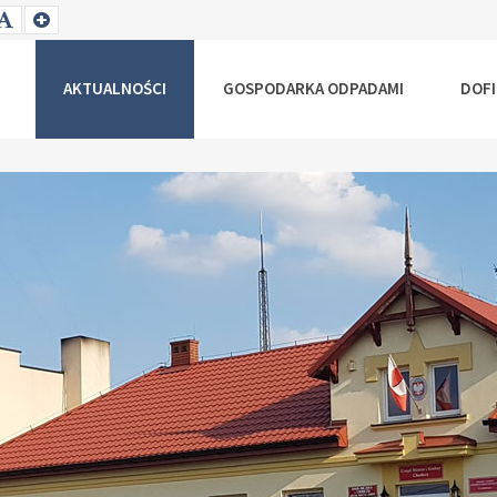
T
SET
SET
ALLER
DEFAULT
LARGER
NT
FONT
FONT
AKTUALNOŚCI
GOSPODARKA ODPADAMI
DOF