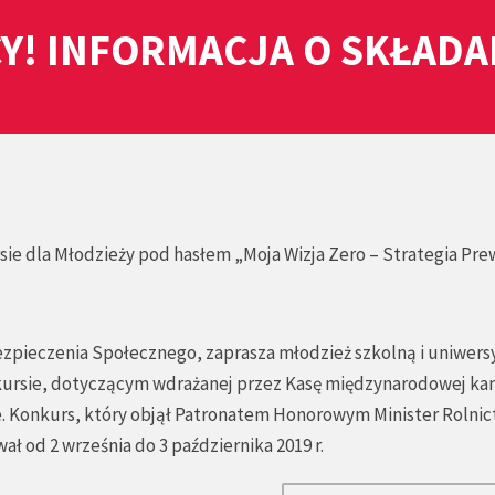
Y! INFORMACJA O SKŁAD
ie dla Młodzieży pod hasłem „Moja Wizja Zero – Strategia Pre
ezpieczenia Społecznego, zaprasza młodzież szkolną i uniwers
onkursie, dotyczącym wdrażanej przez Kasę międzynarodowej ka
ce. Konkurs, który objął Patronatem Honorowym Minister Rolni
ał od 2 września do 3 października 2019 r.