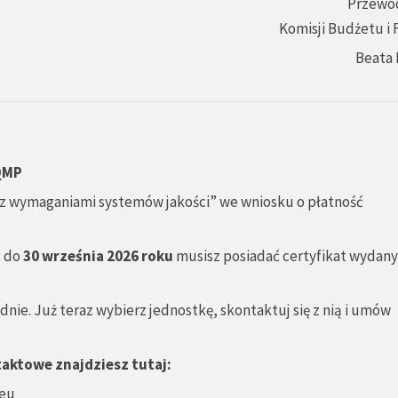
Przewo
Komisji Budżetu i
Beata 
 QMP
z wymaganiami systemów jakości” we wniosku o płatność
, do
30 września 2026 roku
musisz posiadać certyfikat wydany
nie. Już teraz wybierz jednostkę, skontaktuj się z nią i umów
taktowe znajdziesz tutaj:
.eu