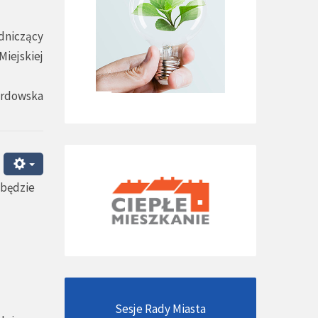
dniczący
Miejskiej
ardowska
dbędzie
Sesje Rady Miasta