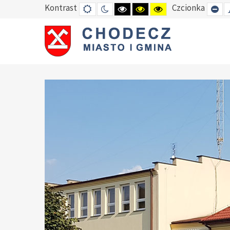
Kontrast
Czcionka
DEFAULT
TRYB
HIGH
HIGH
HIGH
SE
MODE
NOCNY
CONTRAST
CONTRAST
CONTRAST
SM
BLACK
BLACK
YELLOW
FO
WHITE
YELLOW
BLACK
MODE
MODE
MODE