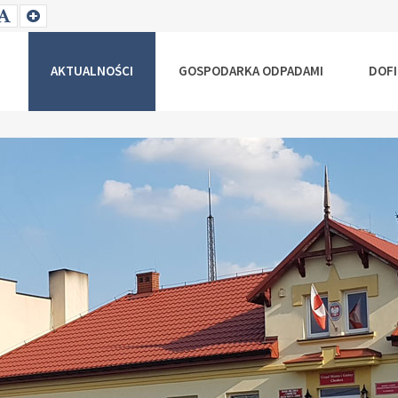
T
SET
SET
ALLER
DEFAULT
LARGER
NT
FONT
FONT
AKTUALNOŚCI
GOSPODARKA ODPADAMI
DOF