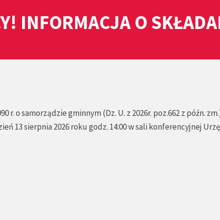
Y! INFORMACJA O SKŁAD
990 r. o samorządzie gminnym (Dz. U. z 2026r. poz.662 z późn. zm.
zień 13 sierpnia 2026 roku godz. 14:00 w sali konferencyjnej Urz