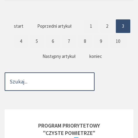
start
Poprzedni artykuł
1
2
3
4
5
6
7
8
9
10
Następny artykuł
koniec
PROGRAM PRIORYTETOWY
"CZYSTE POWIETRZE"