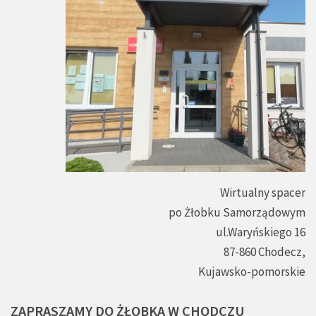
Wirtualny spacer
po Żłobku Samorządowym
ul.Waryńskiego 16
87-860 Chodecz,
Kujawsko-pomorskie
ZAPRASZAMY
DO
ŻŁOBKA
W
CHODCZU