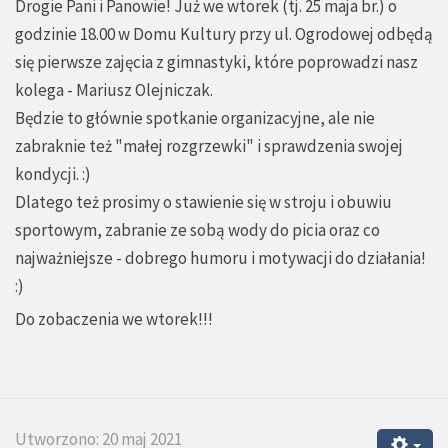
Drogie Pani i Panowie! Już we wtorek (tj. 25 maja br.) o
godzinie 18.00 w Domu Kultury przy ul. Ogrodowej odbędą
się pierwsze zajęcia z gimnastyki, które poprowadzi nasz
kolega - Mariusz Olejniczak.
Będzie to głównie spotkanie organizacyjne, ale nie
zabraknie też "małej rozgrzewki" i sprawdzenia swojej
kondycji. :)
Dlatego też prosimy o stawienie się w stroju i obuwiu
sportowym, zabranie ze sobą wody do picia oraz co
najważniejsze - dobrego humoru i motywacji do działania!
:)
Do zobaczenia we wtorek!!!
Utworzono: 20 maj 2021