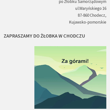
po Żłobku Samorządowym
ul.Waryńskiego 16
87-860 Chodecz,
Kujawsko-pomorskie
ZAPRASZAMY
DO
ŻŁOBKA
W
CHODCZU