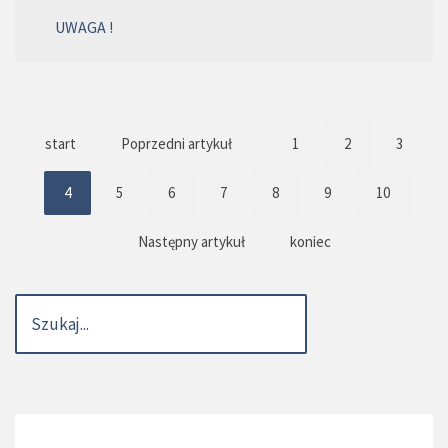
UWAGA !
start
Poprzedni artykuł
1
2
3
4
5
6
7
8
9
10
Następny artykuł
koniec