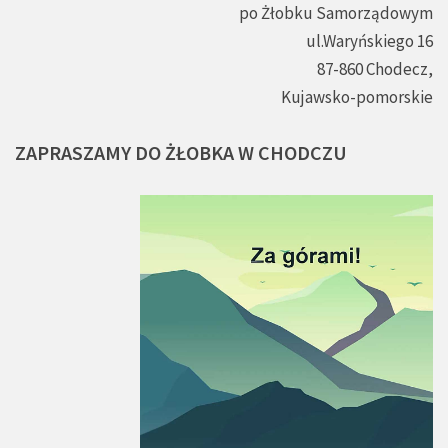
po Żłobku Samorządowym
ul.Waryńskiego 16
87-860 Chodecz,
Kujawsko-pomorskie
ZAPRASZAMY
DO
ŻŁOBKA
W
CHODCZU