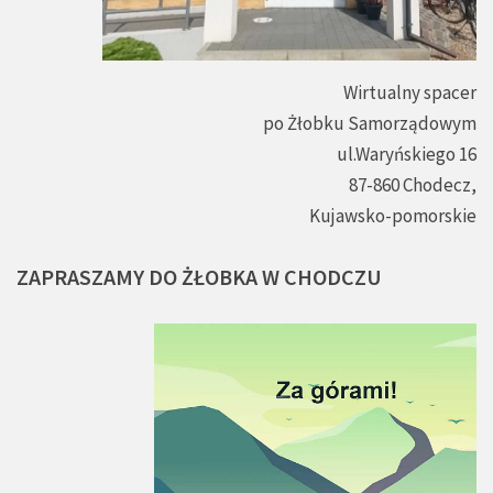
Wirtualny spacer
po Żłobku Samorządowym
ul.Waryńskiego 16
87-860 Chodecz,
Kujawsko-pomorskie
ZAPRASZAMY
DO
ŻŁOBKA
W
CHODCZU