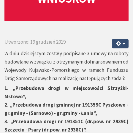
Utworzono: 19 grudzień 2019
W dniu dzisiejszym zostały podpisane 3 umowy na roboty
budowlane w związku z otrzymanym dofinansowaniem od
Wojewody Kujawsko-Pomorskiego w ramach Funduszu
Dróg Samorządowych na realizację następujących zadań:
1. „Przebudowa drogi w miejscowości Strzyżki-
Mstowo”,
2. „Przebudowa drogi gminnej nr 191359C Pyszkowo -
gr.gminy - (Sarnowo) - gr.gminy - Łania”,
3. „Przebudowa drogi nr 191351C (dr.pow. nr 2939C)
Szczecin - Psary (dr.pow. nr 2938C)”.