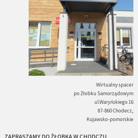
Wirtualny spacer
po Żłobku Samorządowym
ul.Waryńskiego 16
87-860 Chodecz,
Kujawsko-pomorskie
ZAPRASZAMY
DO
ŻŁOBKA
W
CHODCZU