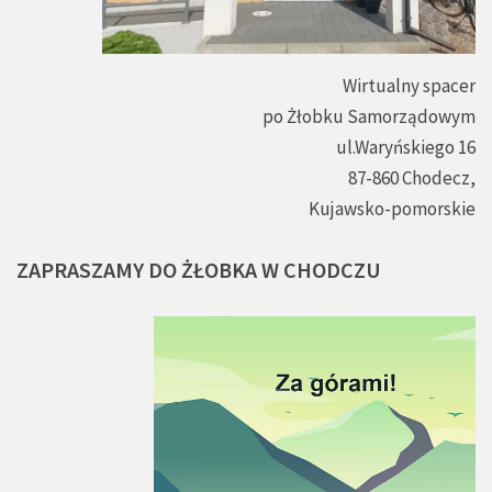
Wirtualny spacer
po Żłobku Samorządowym
ul.Waryńskiego 16
87-860 Chodecz,
Kujawsko-pomorskie
ZAPRASZAMY
DO
ŻŁOBKA
W
CHODCZU