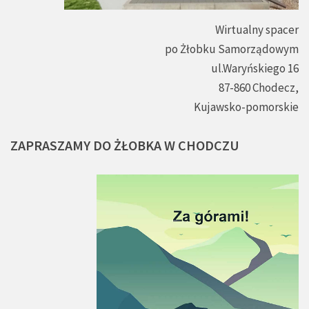
Wirtualny spacer
po Żłobku Samorządowym
ul.Waryńskiego 16
87-860 Chodecz,
Kujawsko-pomorskie
ZAPRASZAMY
DO
ŻŁOBKA
W
CHODCZU