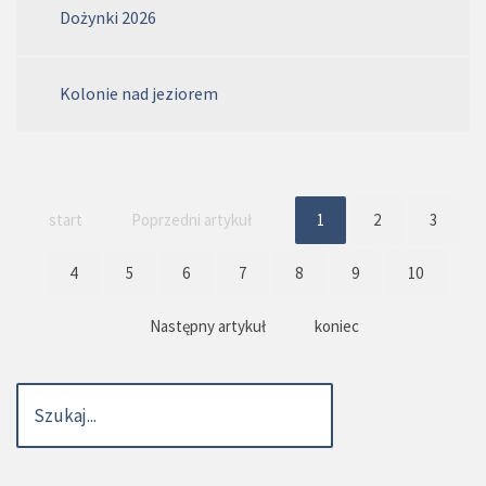
Dożynki 2026
Kolonie nad jeziorem
start
Poprzedni artykuł
1
2
3
4
5
6
7
8
9
10
Następny artykuł
koniec