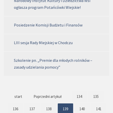
Narodowy Instytut Kultury i Dziedzictwa Wsi
ogłasza program Potańcówki Wiejskie!
Posiedzenie Komisji Budżetu i Finansów
LIII sesja Rady Miejskiej w Chodczu
Szkolenie pn. „Premie dla młodych rolników –
zasady udzielania pomocy”
start
Poprzedni artykuł
134
135
136
137
138
139
140
141