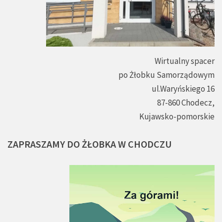
Wirtualny spacer
po Żłobku Samorządowym
ul.Waryńskiego 16
87-860 Chodecz,
Kujawsko-pomorskie
ZAPRASZAMY
DO
ŻŁOBKA
W
CHODCZU