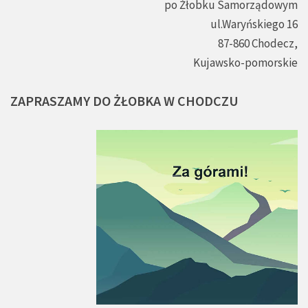
po Żłobku Samorządowym
ul.Waryńskiego 16
87-860 Chodecz,
Kujawsko-pomorskie
ZAPRASZAMY
DO
ŻŁOBKA
W
CHODCZU