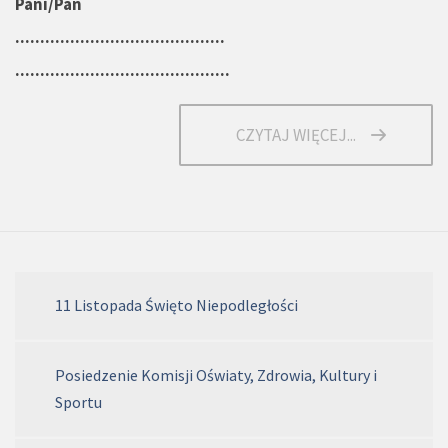
Pani/Pan
..........................................
...........................................
CZYTAJ WIĘCEJ...
11 Listopada Święto Niepodległości
Posiedzenie Komisji Oświaty, Zdrowia, Kultury i
Sportu