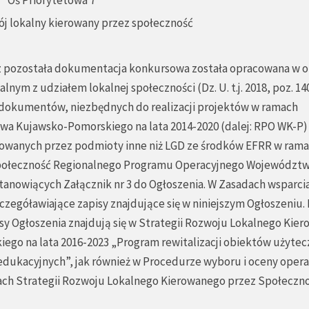
Oś Priorytetowa 7
wój lokalny kierowany przez społeczność
az pozostała dokumentacja konkursowa została opracowana w o
alnym z udziałem lokalnej społeczności (Dz. U. t.j. 2018, poz. 1
z dokumentów, niezbędnych do realizacji projektów w ramach
 Kujawsko-Pomorskiego na lata 2014-2020 (dalej: RPO WK-P) 
owanych przez podmioty inne niż LGD ze środków EFRR w rama
 społeczność Regionalnego Programu Operacyjnego Województ
tanowiących Załącznik nr 3 do Ogłoszenia. W Zasadach wsparci
czegóławiające zapisy znajdujące się w niniejszym Ogłoszeniu
sy Ogłoszenia znajdują się w Strategii Rozwoju Lokalnego Kie
ego na lata 2016-2023 „Program rewitalizacji obiektów użytec
i edukacyjnych”, jak również w Procedurze wyboru i oceny opera
ach Strategii Rozwoju Lokalnego Kierowanego przez Społeczno