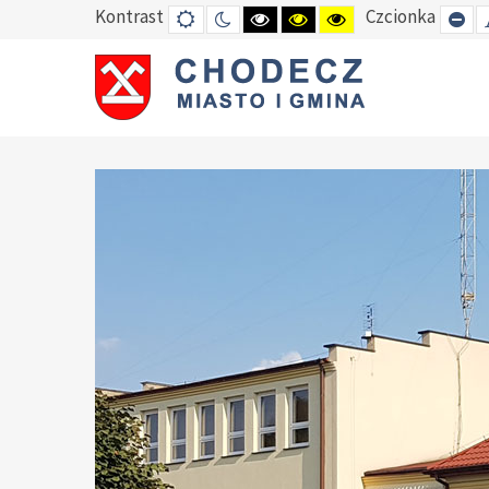
Kontrast
Czcionka
DEFAULT
TRYB
HIGH
HIGH
HIGH
SE
MODE
NOCNY
CONTRAST
CONTRAST
CONTRAST
SM
BLACK
BLACK
YELLOW
FO
WHITE
YELLOW
BLACK
MODE
MODE
MODE