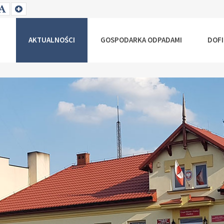
T
SET
SET
ALLER
DEFAULT
LARGER
NT
FONT
FONT
AKTUALNOŚCI
GOSPODARKA ODPADAMI
DOF