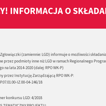
Y! INFORMACJA O SKŁAD
Zgłowiączki (zamiennie: LGD) informuje o możliwości składani
ne przez podmioty inne niż LGD w ramach Regionalnego Progr
na lata 2014-2020 (dalej: RPO WK-P)
 przez Instytucję Zarządzającą RPO WK-P:
.07.01.00-IZ.00-04-246/18
er konkursu LGD: 4/2018
S TEMATYCZNY PROJEKTU: