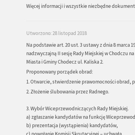
Więcej informacji i wszystkie niezbędne dokumenty
Utworzono: 28 listopad 2018
Na podstawie art. 20 ust. 3 ustawy z dnia 8 marca 1
nadzwyczajną II sesję Rady Miejskiej w Chodczu na 
Miasta i Gminy Chodecz ul. Kaliska 2.
Proponowany porządek obrad:
1. Otwarcie, stwierdzenie prawomocności obrad, pr
2. Złożenie ślubowania przez Radnego.
3. Wybór Wiceprzewodniczących Rady Miejskiej.
a) zgłaszanie kandydatów na funkcję Wiceprzewod
b) prezentacja (wystąpienia) kandydatów,
c) powołanie Komisji Skrutacyjnej – uchwała,