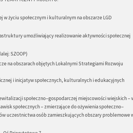
ej w życiu społecznym i kulturalnym na obszarze LGD
astruktury umożliwiający realizowanie aktywności społecznej
dalej: SZOOP)
rcze na obszarach objętych Lokalnymi Strategiami Rozwoju
cznej i inicjatyw społecznych, kulturalnych i edukacyjnych
rewitalizacji społeczno–gospodarczej miejscowości wiejskich – 
jawisk społecznych – zmierzające do ożywienia społeczno–
ów uczestnictwa osób zamieszkujących obszary problemowe w