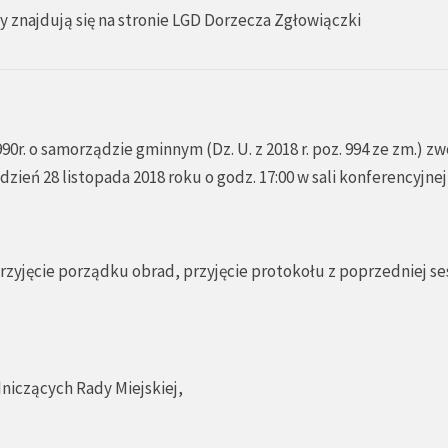
 znajdują się na stronie
LGD Dorzecza Zgłowiączki
990r. o samorządzie gminnym (Dz. U. z 2018 r. poz. 994 ze zm.) zw
dzień 28 listopada 2018 roku o godz. 17:00 w sali konferencyjne
zyjęcie porządku obrad, przyjęcie protokołu z poprzedniej ses
niczących Rady Miejskiej,