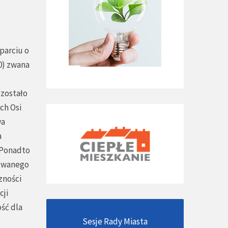
parciu o
40) zwana
zostało
ch Osi
wa
a
. Ponadto
rowanego
zności
cji
ść dla
Sesje Rady Miasta