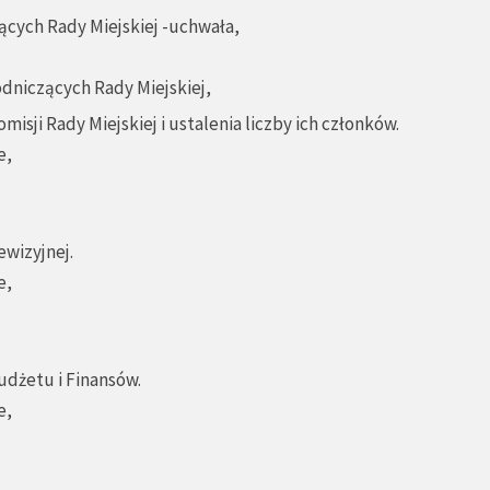
cych Rady Miejskiej -uchwała,
dniczących Rady Miejskiej,
isji Rady Miejskiej i ustalenia liczby ich członków.
e,
ewizyjnej.
e,
udżetu i Finansów.
e,