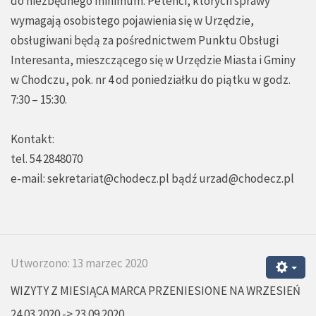
do niezbędnego minimum. Petenci, których sprawy
wymagają osobistego pojawienia się w Urzędzie,
obsługiwani będą za pośrednictwem Punktu Obsługi
Interesanta, mieszczącego się w Urzędzie Miasta i Gminy
w Chodczu, pok. nr 4 od poniedziałku do piątku w godz.
7:30 – 15:30.
Kontakt:
tel. 54 2848070
e-mail:
sekretariat@chodecz.pl
bądź
urzad@chodecz.pl
Utworzono: 13 marzec 2020
WIZYTY Z MIESIĄCA MARCA PRZENIESIONE NA WRZESIEŃ
24.03.2020 -> 23.09.2020