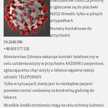
mieszkańców Chodcza prosimy
o zgłaszanie się do placówki
NZOZ Almedic tylko w pilnych
przypadkach.
Numery kontaktowe do
przychodni:
54 2848 096
+48 603 577 228
Ministerstwo Zdrowia nakazuje kontakt telefoniczny w
celu ustalenia wizyty w przychodni. KAŻDEMU pacjentowi,
zgłaszającemu chęć wizyty u lekarza najpierw należy
udzielić TELEPORADY.
Tylko w sytuacjach, kiedy jest to niezbędne pacjent
powinien zostać umówiony na konkretną godzinę̨ do
lekarza.
Wszelkie środki ostrożności mają na celu ochronę ludności