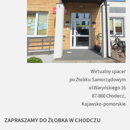
Wirtualny spacer
po Żłobku Samorządowym
ul.Waryńskiego 16
87-860 Chodecz,
Kujawsko-pomorskie
ZAPRASZAMY
DO
ŻŁOBKA
W
CHODCZU