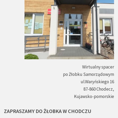
Wirtualny spacer
po Żłobku Samorządowym
ul.Waryńskiego 16
87-860 Chodecz,
Kujawsko-pomorskie
ZAPRASZAMY
DO
ŻŁOBKA
W
CHODCZU