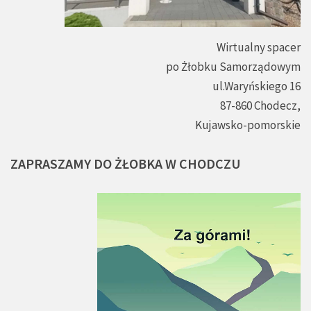
Wirtualny spacer
po Żłobku Samorządowym
ul.Waryńskiego 16
87-860 Chodecz,
Kujawsko-pomorskie
ZAPRASZAMY
DO
ŻŁOBKA
W
CHODCZU