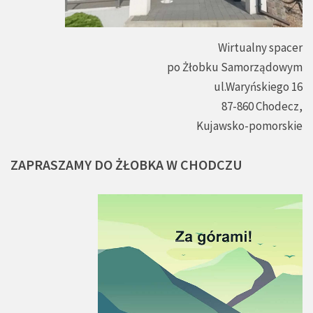
Wirtualny spacer
po Żłobku Samorządowym
ul.Waryńskiego 16
87-860 Chodecz,
Kujawsko-pomorskie
ZAPRASZAMY
DO
ŻŁOBKA
W
CHODCZU