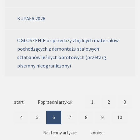
KUPAŁA 2026
OGŁOSZENIE o sprzedaży zbędnych materiałów
pochodzących z demontażu stalowych
szlabanów leśnych obrotowych (przetarg
pisemny nieograniczony)
start
Poprzedni artykuł
1
2
3
4
5
6
7
8
9
10
Następny artykuł
koniec