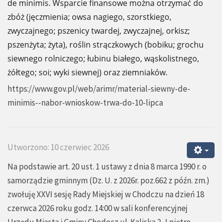
de minimis. Wsparcie finansowe można otrzymać do
zbóż (jęczmienia; owsa nagiego, szorstkiego,
zwyczajnego; pszenicy twardej, zwyczajnej, orkisz;
pszenżyta; żyta), roślin strączkowych (bobiku; grochu
siewnego rolniczego; łubinu białego, wąskolistnego,
żółtego; soi; wyki siewnej) oraz ziemniaków.
https://www.gov.pl/web/arimr/material-siewny-de-
minimis--nabor-wnioskow-trwa-do-10-lipca
Utworzono: 10 czerwiec 2026
Na podstawie art. 20 ust. 1 ustawy z dnia 8 marca 1990 r. o
samorządzie gminnym (Dz. U. z 2026r. poz.662 z późn. zm.)
zwołuję XXVI sesję Rady Miejskiej w Chodczu na dzień 18
czerwca 2026 roku godz. 14:00 w sali konferencyjnej