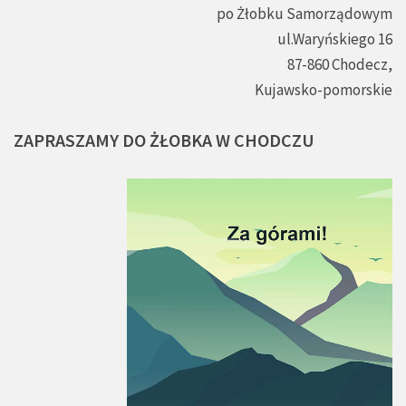
po Żłobku Samorządowym
ul.Waryńskiego 16
87-860 Chodecz,
Kujawsko-pomorskie
ZAPRASZAMY
DO
ŻŁOBKA
W
CHODCZU