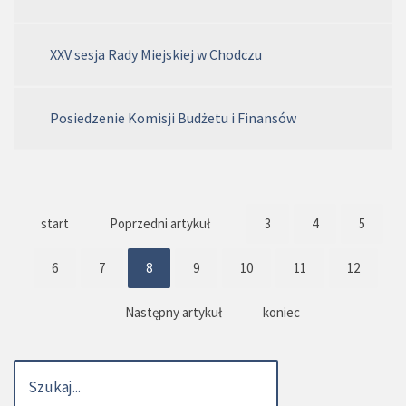
XXV sesja Rady Miejskiej w Chodczu
Posiedzenie Komisji Budżetu i Finansów
start
Poprzedni artykuł
3
4
5
6
7
8
9
10
11
12
Następny artykuł
koniec