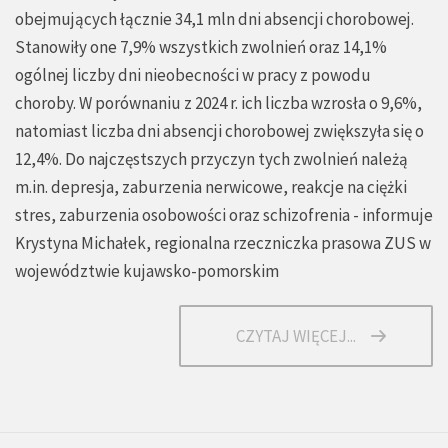
obejmujących łącznie 34,1 mln dni absencji chorobowej.
Stanowiły one 7,9% wszystkich zwolnień oraz 14,1%
ogólnej liczby dni nieobecności w pracy z powodu
choroby. W porównaniu z 2024 r. ich liczba wzrosła o 9,6%,
natomiast liczba dni absencji chorobowej zwiększyła się o
12,4%. Do najczęstszych przyczyn tych zwolnień należą
m.in. depresja, zaburzenia nerwicowe, reakcje na ciężki
stres, zaburzenia osobowości oraz schizofrenia - informuje
Krystyna Michałek, regionalna rzeczniczka prasowa ZUS w
województwie kujawsko-pomorskim
CZYTAJ WIĘCEJ...