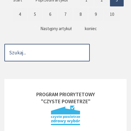
4
5
6
7
8
9
10
Następny artykuł
koniec
PROGRAM PRIORYTETOWY
"CZYSTE POWIETRZE"