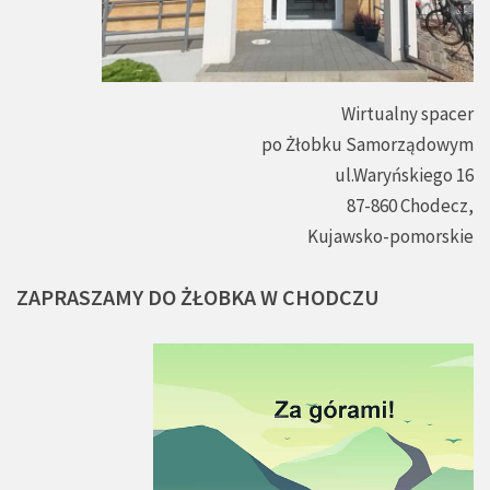
Wirtualny spacer
po Żłobku Samorządowym
ul.Waryńskiego 16
87-860 Chodecz,
Kujawsko-pomorskie
ZAPRASZAMY
DO
ŻŁOBKA
W
CHODCZU