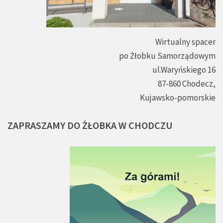
Wirtualny spacer
po Żłobku Samorządowym
ul.Waryńskiego 16
87-860 Chodecz,
Kujawsko-pomorskie
ZAPRASZAMY
DO
ŻŁOBKA
W
CHODCZU