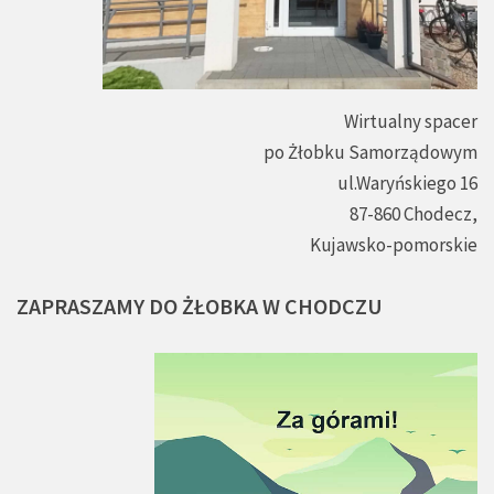
Wirtualny spacer
po Żłobku Samorządowym
ul.Waryńskiego 16
87-860 Chodecz,
Kujawsko-pomorskie
ZAPRASZAMY
DO
ŻŁOBKA
W
CHODCZU