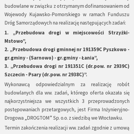
budowlane w związku z otrzymanym dofinansowaniem od
Wojewody Kujawsko-Pomorskiego w ramach Funduszu
Dróg Samorządowych na realizację następujących zadań:
1. „Przebudowa drogi w miejscowości Strzyżki-
Mstowo”,
2. „Przebudowa drogi gminnej nr 191359C Pyszkowo -
gr.gminy - (Sarnowo) - gr.gminy - Łania”,
3. „Przebudowa drogi nr 191351C (dr.pow. nr 2939C)
Szczecin - Psary (dr.pow. nr 2938C)”.
Wykonawcą odpowiedzialnym za realizację robót
budowlanych dla ww. zadań, którego oferta okazała się
najkorzystniejsza we wszystkich 3 przeprowadzonych
postępowaniach przetargowych, jest Firma Inżynieryjno-
Drogowa „DROGTOM” Sp. o.o. z siedzibą we Włocławku.
Termin zakończenia realizacji ww. zadań zgodnie z umową