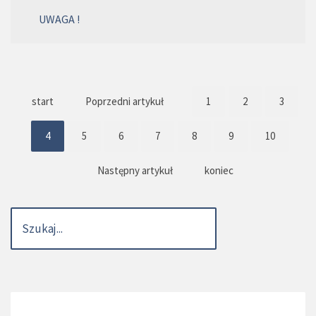
UWAGA !
start
Poprzedni artykuł
1
2
3
4
5
6
7
8
9
10
Następny artykuł
koniec