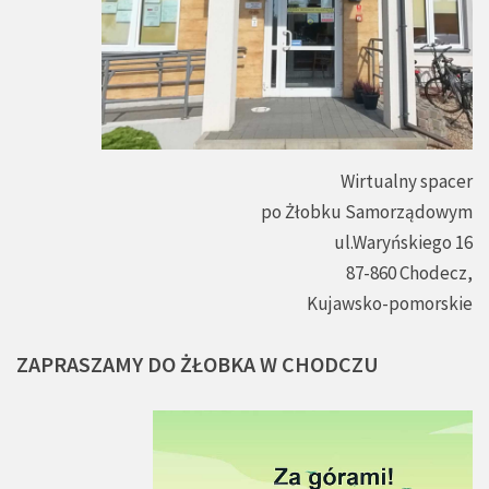
Wirtualny spacer
po Żłobku Samorządowym
ul.Waryńskiego 16
87-860 Chodecz,
Kujawsko-pomorskie
ZAPRASZAMY
DO
ŻŁOBKA
W
CHODCZU