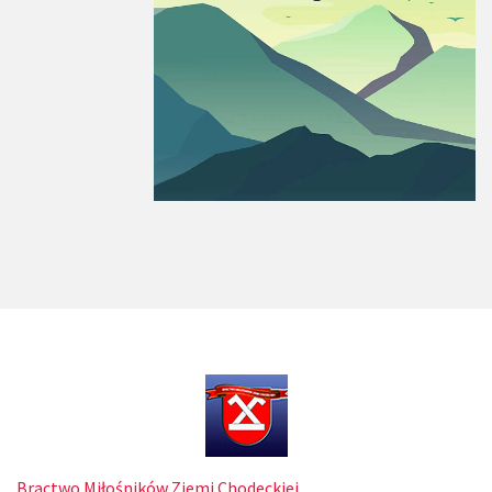
Bractwo Miłośników Ziemi Chodeckiej