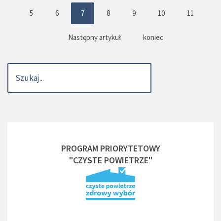
5
6
7
8
9
10
11
Następny artykuł
koniec
PROGRAM PRIORYTETOWY
"CZYSTE POWIETRZE"