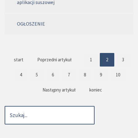
aplikacji suszowej
OGŁOSZENIE
start
Poprzedni artykuł
1
2
3
4
5
6
7
8
9
10
Następny artykuł
koniec