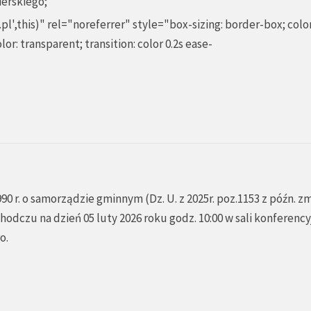
ierskiego;
pl'
,this)" rel="noreferrer" style="box-sizing: border-box; color
or: transparent; transition: color 0.2s ease-
990 r. o samorządzie gminnym (Dz. U. z 2025r. poz.1153 z późn. zm
hodczu na dzień 05 luty 2026 roku godz. 10:00 w sali konferency
o.