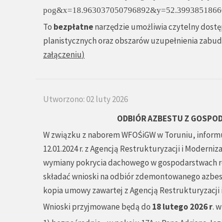
pog&x=18.963037050796892&y=52.3993851866
To
bezpłatne
narzędzie umożliwia czytelny dostęp
planistycznych oraz obszarów uzupełnienia zabudow
załączeniu
)
Utworzono: 02 luty 2026
ODBIÓR AZBESTU Z GOSPOD
W związku z naborem WFOŚiGW w Toruniu, informuje
12.01.2024 r. z Agencją Restrukturyzacji i Modern
wymiany pokrycia dachowego w gospodarstwach ro
składać wnioski na odbiór zdemontowanego azbe
kopia umowy zawartej z Agencją Restrukturyzacji
Wnioski przyjmowane będą do
18 lutego 2026 r
. 