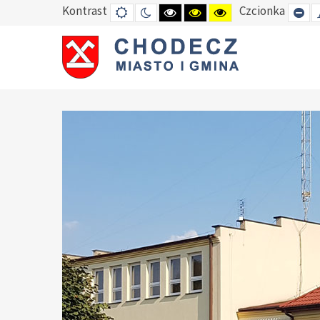
Kontrast
Czcionka
DEFAULT
TRYB
HIGH
HIGH
HIGH
SE
MODE
NOCNY
CONTRAST
CONTRAST
CONTRAST
SM
BLACK
BLACK
YELLOW
FO
WHITE
YELLOW
BLACK
MODE
MODE
MODE