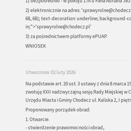
1) bezpośrednio - w pokoju 17A u Pana Adriana Jez
2) elektronicznie na adres:
'sprawyrolne@chodecz.
68, 68); text-decoration: underline; background-col
in;">
'sprawyrolne@chodecz.pl
'
3) za pośrednictwem platformy ePUAP.
WNIOSEK
Utworzono: 02 luty 2026
Na podstawie art. 20 ust. 3 ustawy z dnia 8 marca 1
zwołuję XXII nadzwyczajną sesję Rady Miejskiej w C
Urzędu Miasta i Gminy Chodecz ul. Kaliska 2, I piętr
Proponowany porządek obrad:
1. Otwarcie.
- stwierdzenie prawomocności obrad,