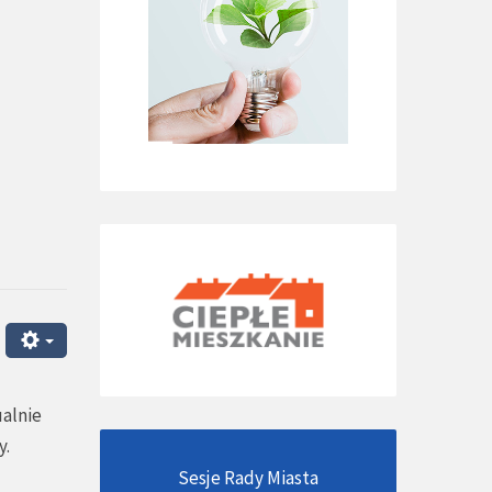
alnie
y.
Sesje Rady Miasta