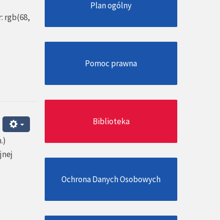
Plan ogólny
: rgb(68,
Pomoc prawna
Biblioteka
.)
jnej
Ochrona Danych Osobowych