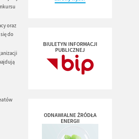
onkursu
cy oraz
się do
BIULETYN INFORMACJI
PUBLICZNEJ
anizacji
najdują
reatów
ODNAWIALNE ŻRÓDŁA
ENERGII