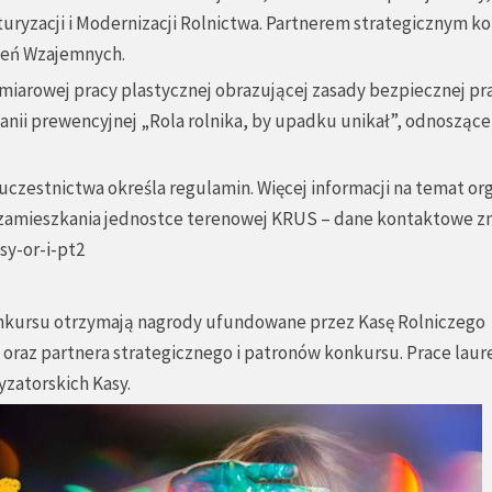
uryzacji i Modernizacji Rolnictwa. Partnerem strategicznym k
zeń Wzajemnych.
arowej pracy plastycznej obrazującej zasady bezpiecznej pra
nii prewencyjnej „Rola rolnika, by upadku unikał”, odnoszące 
czestnictwa określa regulamin. Więcej informacji na temat org
a zamieszkania jednostce terenowej KRUS – dane kontaktowe z
sy-or-i-pt2
onkursu otrzymają nagrody ufundowane przez Kasę Rolniczego
raz partnera strategicznego i patronów konkursu. Prace lau
zatorskich Kasy.