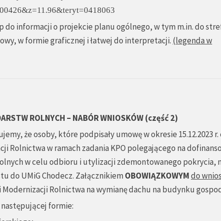
00426&z=11.96&teryt=0418063
 do informacji o projekcie planu ogólnego, w tym m.in. do stre
y, w formie graficznej i łatwej do interpretacji.
(
legenda w
ARSTW ROLNYCH – NABÓR WNIOSKÓW (część 2)
my, że osoby, które podpisały umowę w okresie 15.12.2023 r.
izacji Rolnictwa w ramach zadania KPO polegającego na dofinan
lnych w celu odbioru i utylizacji zdemontowanego pokrycia,
stu do UMiG Chodecz. Załącznikiem
OBOWIĄZKOWYM
do wnio
 i Modernizacji Rolnictwa na wymianę dachu na budynku gospo
w następującej formie: