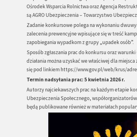
Ośrodek Wsparcia Rolnictwa oraz Agencja Restrukt
są AGRO Ubezpieczenia – Towarzystwo Ubezpiec
Zadanie konkursowe polega na wykonaniu dwuwymi
zalecenia prewencyjne wpisujące się w treść kampa
zapobiegania wypadkom z grupy „upadek osób”.
Sposób zgłaszania prac do konkursu oraz warunki u
działania można uzyskać we właściwej dla miejsc
się pod linkiem
https://www.gov.pl/web/krus/adre
Termin nadsyłania prac: 5 kwietnia 2026 r.
Autorzy najciekawszych prac na każdym etapie k
Ubezpieczenia Społecznego, współorganizatorów o
będą publikowane również w materiałach populary