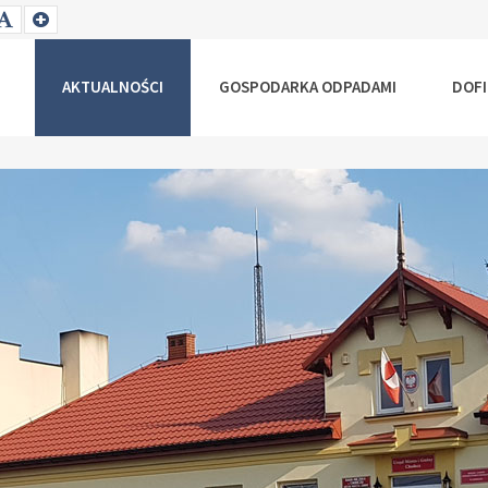
T
SET
SET
ALLER
DEFAULT
LARGER
NT
FONT
FONT
AKTUALNOŚCI
GOSPODARKA ODPADAMI
DOF