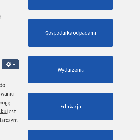
f
Gospodarka odpadami
Wydarzenia
 do
sowaniu
 mogą
Edukacja
sku
jest
darczym.