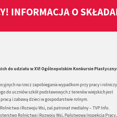
Y! INFORMACJA O SKŁAD
i
kich do udziału w XVI Ogólnopolskim Konkursie Plastyczny
cyjnych na rzecz zapobiegania wypadkom przy pracy i rolnicz
o do uczniów szkół podstawowych z terenów wiejskich jest
racą i zabawą dzieci w gospodarstwie rolnym.
olnictwa i Rozwoju Wsi, zaś patronat medialny – TVP Info.
isterstwo Rolnictwa i Rozwoju Wsi, Państwowa Inspekcja Pracy,