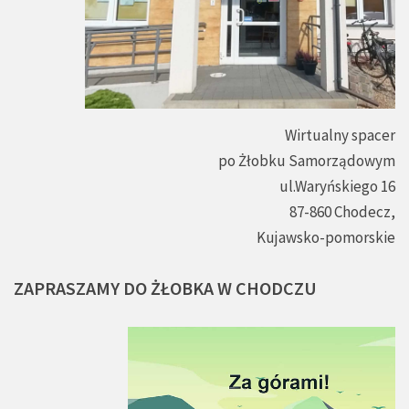
Wirtualny spacer
po Żłobku Samorządowym
ul.Waryńskiego 16
87-860 Chodecz,
Kujawsko-pomorskie
ZAPRASZAMY
DO
ŻŁOBKA
W
CHODCZU