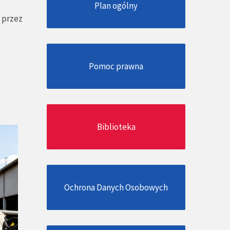
Plan ogólny
 przez
Pomoc prawna
Biblioteka
Ochrona Danych Osobowych