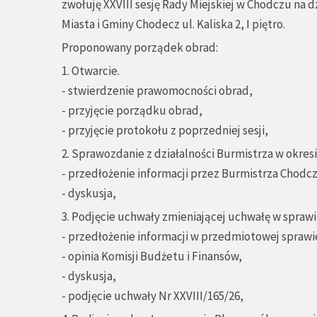
zwołuję XXVIII sesję Rady Miejskiej w Chodczu na d
Miasta i Gminy Chodecz ul. Kaliska 2, I piętro.
Proponowany porządek obrad:
1. Otwarcie.
- stwierdzenie prawomocności obrad,
- przyjęcie porządku obrad,
- przyjęcie protokołu z poprzedniej sesji,
2. Sprawozdanie z działalności Burmistrza w okre
- przedłożenie informacji przez Burmistrza Chodcz
- dyskusja,
3. Podjęcie uchwały zmieniającej uchwałę w spraw
- przedłożenie informacji w przedmiotowej sprawie
- opinia Komisji Budżetu i Finansów,
- dyskusja,
- podjęcie uchwały Nr XXVIII/165/26,