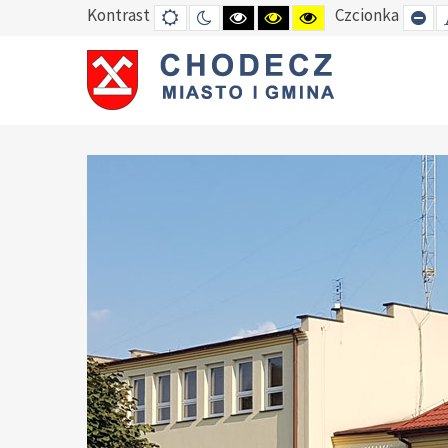
Kontrast
Czcionka
DEFAULT
TRYB
HIGH
HIGH
HIGH
SE
MODE
NOCNY
CONTRAST
CONTRAST
CONTRAST
SM
BLACK
BLACK
YELLOW
FO
WHITE
YELLOW
BLACK
MODE
MODE
MODE