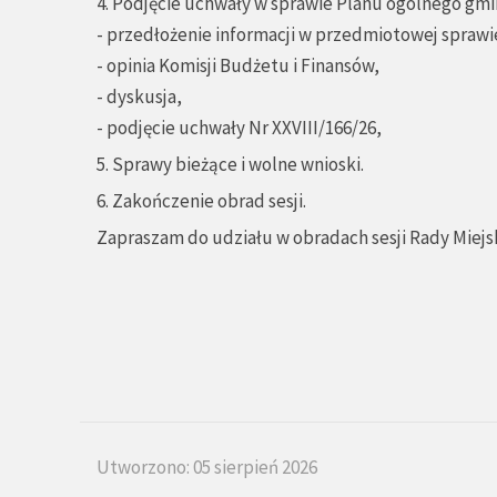
4. Podjęcie uchwały w sprawie Planu ogólnego gm
- przedłożenie informacji w przedmiotowej sprawie
- opinia Komisji Budżetu i Finansów,
- dyskusja,
- podjęcie uchwały Nr XXVIII/166/26,
5. Sprawy bieżące i wolne wnioski.
6. Zakończenie obrad sesji.
Zapraszam do udziału w obradach sesji Rady Miejsk
Utworzono: 05 sierpień 2026