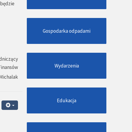
dbędzie
Gospodarka odpadami
dniczący
Wydarzenia
 Finansów
Michalak
Edukacja