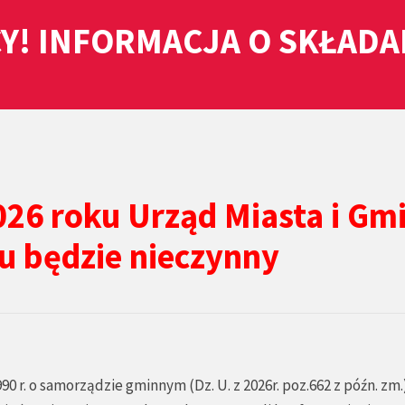
Y! INFORMACJA O SKŁAD
026 roku Urząd Miasta i Gm
u będzie nieczynny
990 r. o samorządzie gminnym (Dz. U. z 2026r. poz.662 z późn. zm.