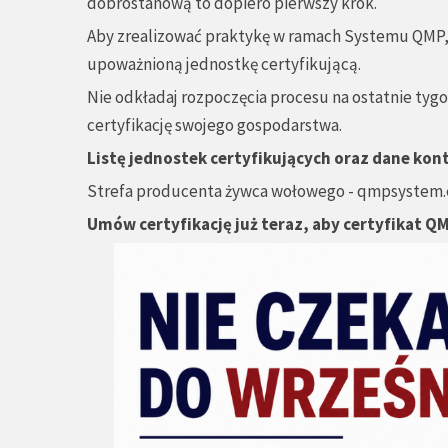
dobrostanową to dopiero pierwszy krok.
Aby zrealizować praktykę w ramach Systemu QMP
upoważnioną jednostkę certyfikującą.
Nie odkładaj rozpoczęcia procesu na ostatnie tygod
certyfikację swojego gospodarstwa.
Listę jednostek certyfikujących oraz dane kon
Strefa producenta żywca wołowego - qmpsystem
Umów certyfikację już teraz, aby certyfikat