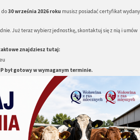
, do
30 września 2026 roku
musisz posiadać certyfikat wydany
nie. Już teraz wybierz jednostkę, skontaktuj się z nią i umów
taktowe znajdziesz tutaj:
.eu
 QMP był gotowy w wymaganym terminie.