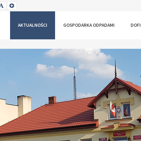
T
SET
SET
ALLER
DEFAULT
LARGER
NT
FONT
FONT
AKTUALNOŚCI
GOSPODARKA ODPADAMI
DOF