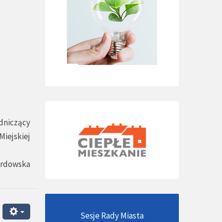
dniczący
Miejskiej
ardowska
Sesje Rady Miasta