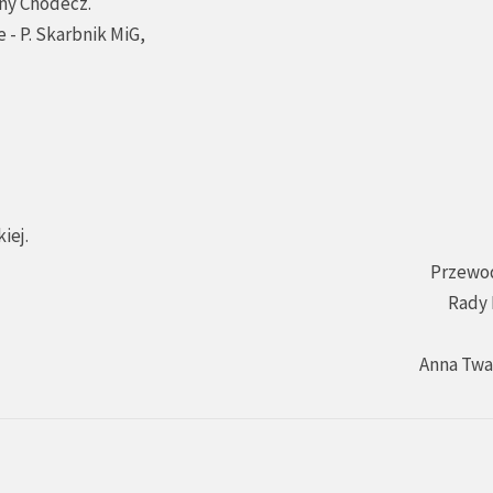
iny Chodecz.
 - P. Skarbnik MiG,
iej.
Przewo
Rady 
Anna Tw