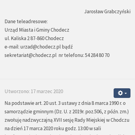
Jarosław Grabczyński
Dane teleadresowe:
Urząd Miasta i Gminy Chodecz
ul. Kaliska 2 87-860 Chodecz
e-mail:
urzad@chodecz.pl
bądź
sekretariat@chodecz.pl
nr telefonu: 54 284 80 70
Utworzono: 17 marzec 2020
Na podstawie art. 20 ust. 3 ustawy z dnia 8 marca 1990 r. o
samorządzie gminnym (Dz. U. z 2019r. poz.506, z późn. zm.)
zwołuję nadzwyczajną XVII sesję Rady Miejskiej w Chodczu
na dzień 17 marca 2020 roku godz. 13:00 w sali