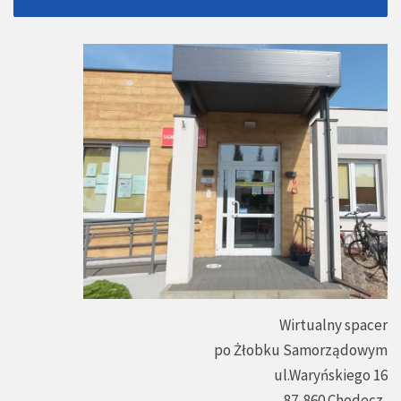
Wirtualny spacer
po Żłobku Samorządowym
ul.Waryńskiego 16
87-860 Chodecz,