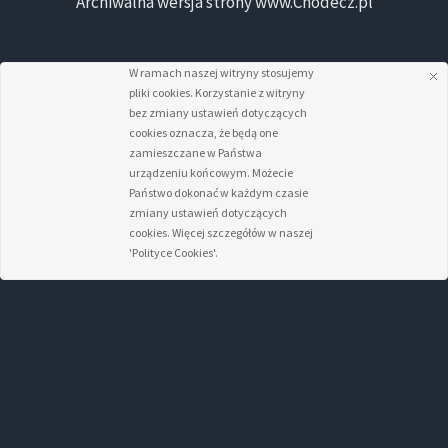
Archiwalna wersja strony www.Chodecz.pl
W ramach naszej witryny stosujemy
pliki cookies. Korzystanie z witryny
bez zmiany ustawień dotyczących
cookies oznacza, że będą one
zamieszczane w Państwa
urządzeniu końcowym. Możecie
Państwo dokonać w każdym czasie
zmiany ustawień dotyczących
cookies. Więcej szczegółów w naszej
'Polityce Cookies'.