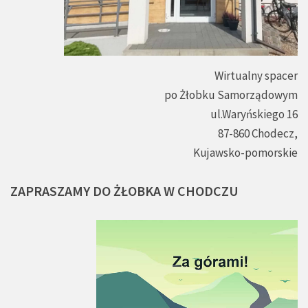
Wirtualny spacer
po Żłobku Samorządowym
ul.Waryńskiego 16
87-860 Chodecz,
Kujawsko-pomorskie
ZAPRASZAMY
DO
ŻŁOBKA
W
CHODCZU