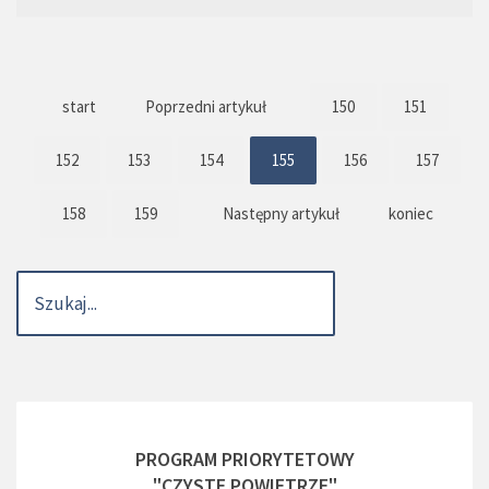
start
Poprzedni artykuł
150
151
152
153
154
155
156
157
158
159
Następny artykuł
koniec
PROGRAM PRIORYTETOWY
"CZYSTE POWIETRZE"