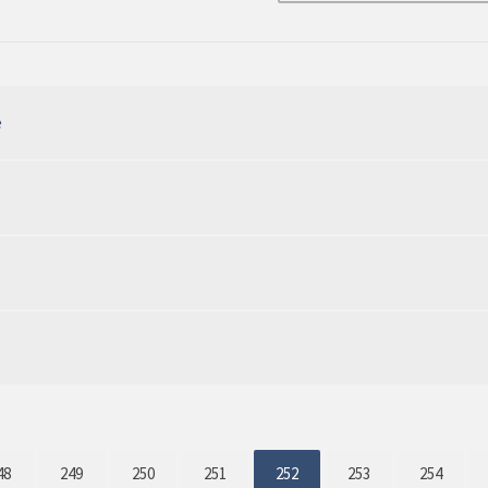
e
48
249
250
251
252
253
254