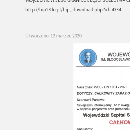
WŁĄCZENIE W JEGO GRANICE CZĘŚCI SOŁECTWA 
http://bip23.lo.pl/bip_download.php?id=4334
Utworzono: 12 marzec 2020