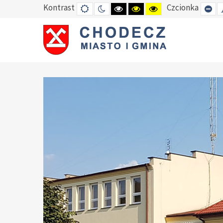
Kontrast
Czcionka
DEFAULT
TRYB
HIGH
HIGH
HIGH
SE
MODE
NOCNY
CONTRAST
CONTRAST
CONTRAST
SM
BLACK
BLACK
YELLOW
FO
WHITE
YELLOW
BLACK
MODE
MODE
MODE