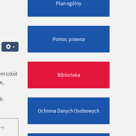
Plan ogólny
Pomoc prawna
om szkół
Biblioteka
e,
ch
Ochrona Danych Osobowych