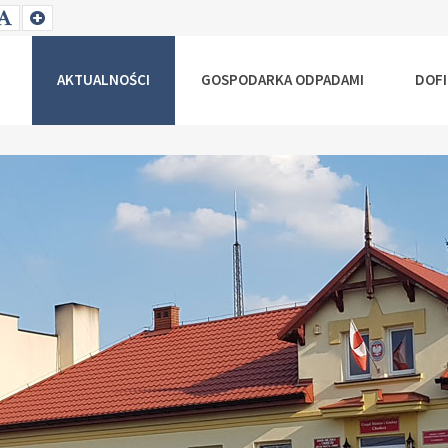
T
SET
SET
ALLER
DEFAULT
LARGER
NT
FONT
FONT
AKTUALNOŚCI
GOSPODARKA ODPADAMI
DOF