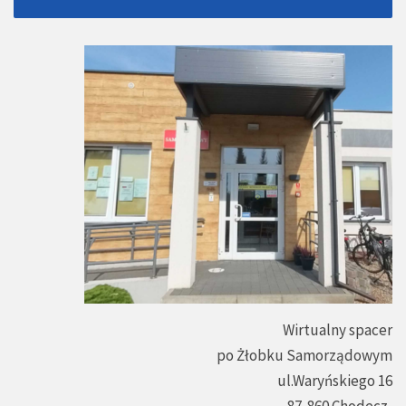
Wirtualny spacer
po Żłobku Samorządowym
ul.Waryńskiego 16
87-860 Chodecz,