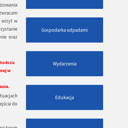
izowania
 zwracam
 wizyt w
rzystanie
Gospodarka odpadami
nie oraz
Chodczu
Wydarzenia
nej w
ania.
tuacjach
Edukacja
jścia do
dnictwem