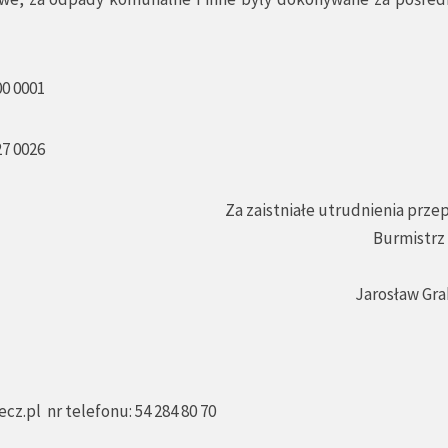
00 0001
27 0026
Za zaistniałe utrudnienia prz
Burmistrz
Jarosław Gra
ecz.pl
nr telefonu: 54 284 80 70