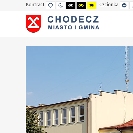
Kontrast
Czcionka
DEFAULT
TRYB
HIGH
HIGH
HIGH
SE
MODE
NOCNY
CONTRAST
CONTRAST
CONTRAST
SM
BLACK
BLACK
YELLOW
FO
WHITE
YELLOW
BLACK
MODE
MODE
MODE