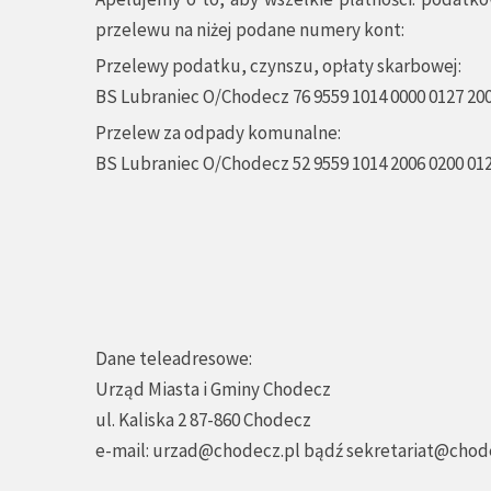
przelewu na niżej podane numery kont:
Przelewy podatku, czynszu, opłaty skarbowej:
BS Lubraniec O/Chodecz 76 9559 1014 0000 0127 20
Przelew za odpady komunalne:
BS Lubraniec O/Chodecz 52 9559 1014 2006 0200 01
Dane teleadresowe:
Urząd Miasta i Gminy Chodecz
ul. Kaliska 2 87-860 Chodecz
e-mail:
urzad@chodecz.pl
bądź
sekretariat@chod