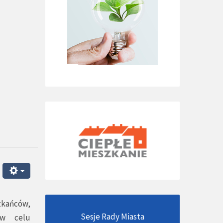
kańców,
Sesje Rady Miasta
 w celu