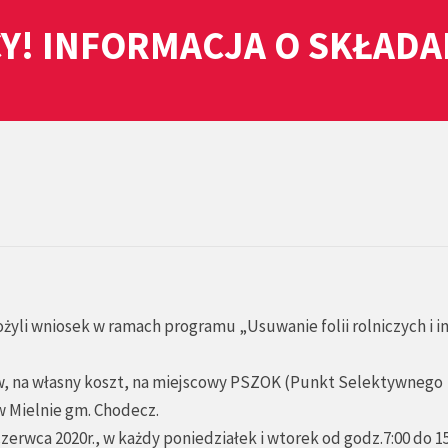
Y! INFORMACJA O SKŁAD
ożyli wniosek w ramach programu „Usuwanie folii rolniczych i i
w, na własny koszt, na miejscowy PSZOK (Punkt Selektywnego
 Mielnie gm. Chodecz.
erwca 2020r., w każdy poniedziałek i wtorek od godz.7:00 do 1