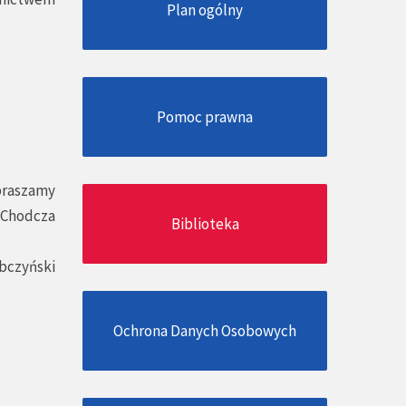
Plan ogólny
Pomoc prawna
epraszamy
 Chodcza
Biblioteka
bczyński
Ochrona Danych Osobowych