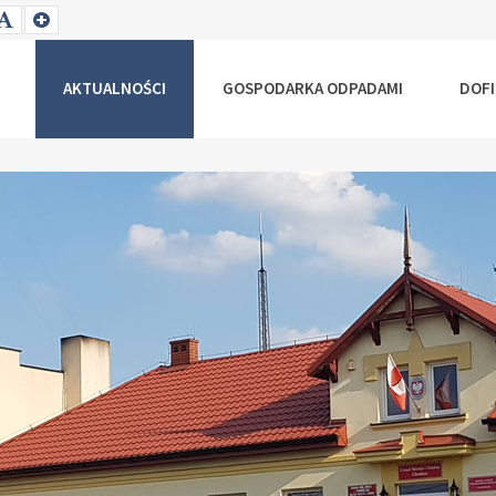
T
SET
SET
ALLER
DEFAULT
LARGER
NT
FONT
FONT
AKTUALNOŚCI
GOSPODARKA ODPADAMI
DOF