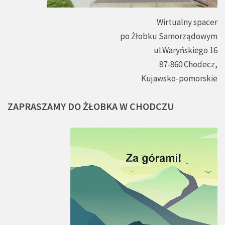
Wirtualny spacer
po Żłobku Samorządowym
ul.Waryńskiego 16
87-860 Chodecz,
Kujawsko-pomorskie
ZAPRASZAMY
DO
ŻŁOBKA
W
CHODCZU