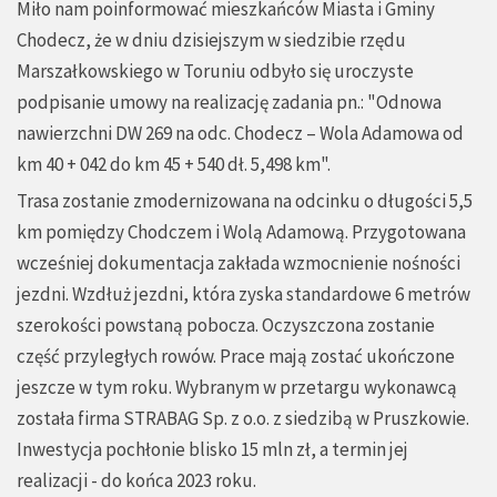
Miło nam poinformować mieszkańców Miasta i Gminy
Chodecz, że w dniu dzisiejszym w siedzibie rzędu
Marszałkowskiego w Toruniu odbyło się uroczyste
podpisanie umowy na realizację zadania pn.: "Odnowa
nawierzchni DW 269 na odc. Chodecz – Wola Adamowa od
km 40 + 042 do km 45 + 540 dł. 5,498 km".
Trasa zostanie zmodernizowana na odcinku o długości 5,5
km pomiędzy Chodczem i Wolą Adamową. Przygotowana
wcześniej dokumentacja zakłada wzmocnienie nośności
jezdni. Wzdłuż jezdni, która zyska standardowe 6 metrów
szerokości powstaną pobocza. Oczyszczona zostanie
część przyległych rowów. Prace mają zostać ukończone
jeszcze w tym roku. Wybranym w przetargu wykonawcą
została firma STRABAG Sp. z o.o. z siedzibą w Pruszkowie.
Inwestycja pochłonie blisko 15 mln zł, a termin jej
realizacji - do końca 2023 roku.