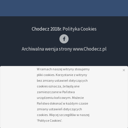
Chodecz 2018r.
Polityka Cookies
Archiwalna wersja strony www.Chodecz.pl
W ramach naszej witryny stosujemy
pliki cookies. Korzystanie z witryny
bez zmiany ustawień dotyczących
cookies oznacza, że będą one
zamieszczane w Państwa
urządzeniu końcowym. Możecie
Państwo dokonać w każdym czasie
zmiany ustawień dotyczących
cookies. Więcej szczegółów w naszej
'Polityce Cookies'.