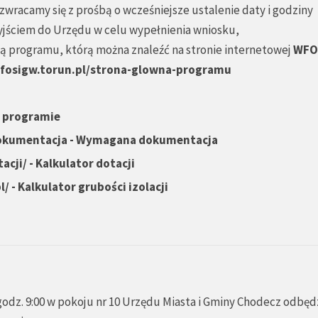
racamy się z prośbą o wcześniejsze ustalenie daty i godziny
rzyjściem do Urzędu w celu wypełnienia wniosku,
ą programu, którą można znaleźć na stronie internetowej
WFO
wfosigw.torun.pl/strona-glowna-programu
o programie
dokumentacja
- Wymagana dokumentacja
acji/
- Kalkulator dotacji
l/
-
Kalkulator grubości izolacji
godz. 9:00 w pokoju nr 10 Urzędu Miasta i Gminy Chodecz odbędz