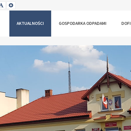
T
SET
SET
ALLER
DEFAULT
LARGER
NT
FONT
FONT
AKTUALNOŚCI
GOSPODARKA ODPADAMI
DOF