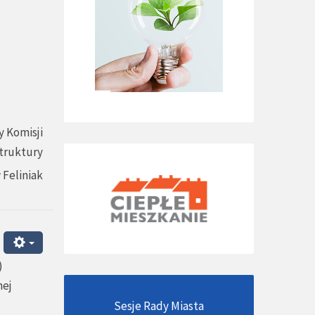
 Komisji
struktury
 Feliniak
)
nej
Sesje Rady Miasta