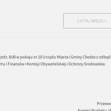
CZYTAJ WIĘCEJ...
godz. 8:00 w pokoju nr 10 Urzędu Miasta i Gminy Chodecz odbędz
u i Finansów i Komisji Obywatelskiej i Ochrony Środowiska.
Przewo
Komisji Budżetu i