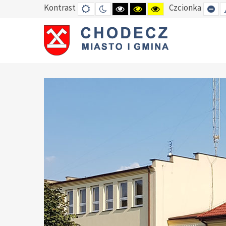
Kontrast
Czcionka
DEFAULT
TRYB
HIGH
HIGH
HIGH
SE
MODE
NOCNY
CONTRAST
CONTRAST
CONTRAST
SM
BLACK
BLACK
YELLOW
FO
WHITE
YELLOW
BLACK
MODE
MODE
MODE