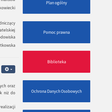
Plan ogólny
kowiecki
dniczący
atelskiej
Pomoc prawna
odowiska
atkowska
Biblioteka
ych oraz
Ochrona Danych Osobowych
k niż do
alizacji