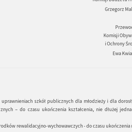
Grzegorz Ma
Przewo
Komisji Obyw
i Ochrony Śr
Ewa Kwi
 uprawnieniach szkół publicznych dla młodzieży i dla dorosł
nych – do czasu ukończenia kształcenia, nie dłużej jedna
rodków rewalidacyjno-wychowawczych - do czasu ukończenia re