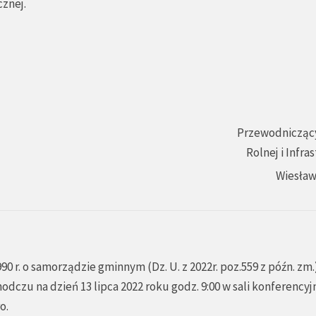
cznej.
Przewodniczący
Rolnej i Infra
Wiesław
990 r. o samorządzie gminnym (Dz. U. z 2022r. poz.559 z późn. zm.
odczu na dzień 13 lipca 2022 roku godz. 9:00 w sali konferencyj
o.