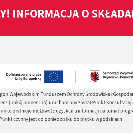
Y! INFORMACJA O SKŁAD
ego z Wojewódzkim Funduszem Ochrony Środowiska i Gospodar
decz (pokój numer 17A) uruchomiony został Punkt Konsultacyj
unkcie istnieje możliwość uzyskania informacji na temat prog
. Punkt czynny jest od poniedziałku do piątku w godzinach