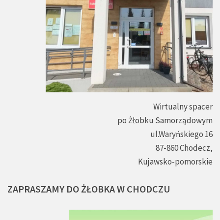
Wirtualny spacer
po Żłobku Samorządowym
ul.Waryńskiego 16
87-860 Chodecz,
Kujawsko-pomorskie
ZAPRASZAMY
DO
ŻŁOBKA
W
CHODCZU