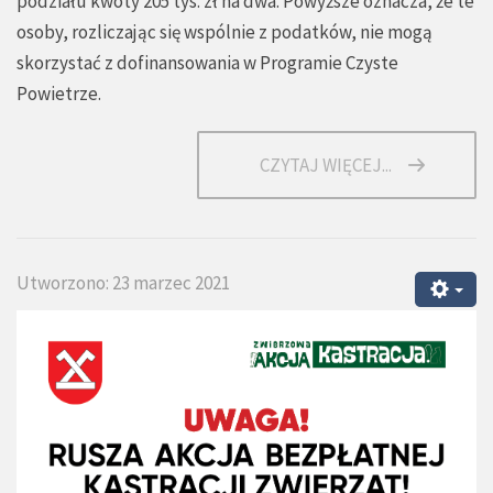
podziału kwoty 205 tys. zł na dwa. Powyższe oznacza, że te
osoby, rozliczając się wspólnie z podatków, nie mogą
skorzystać z dofinansowania w Programie Czyste
Powietrze.
CZYTAJ WIĘCEJ...
Utworzono: 23 marzec 2021