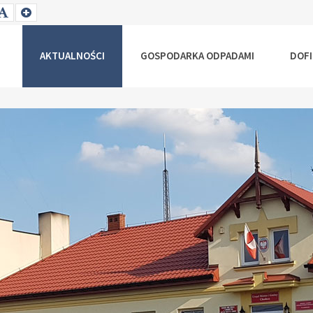
T
SET
SET
ALLER
DEFAULT
LARGER
NT
FONT
FONT
AKTUALNOŚCI
GOSPODARKA ODPADAMI
DOF