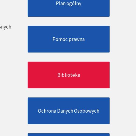
Plan ogólny
snych
Pomoc prawna
Biblioteka
Ochrona Danych Osobowych