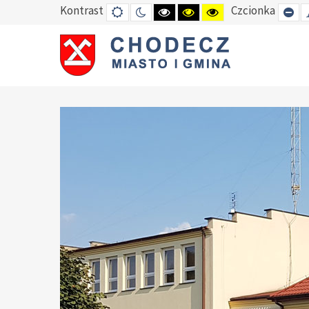
Kontrast
Czcionka
DEFAULT
TRYB
HIGH
HIGH
HIGH
SE
MODE
NOCNY
CONTRAST
CONTRAST
CONTRAST
SM
BLACK
BLACK
YELLOW
FO
WHITE
YELLOW
BLACK
MODE
MODE
MODE