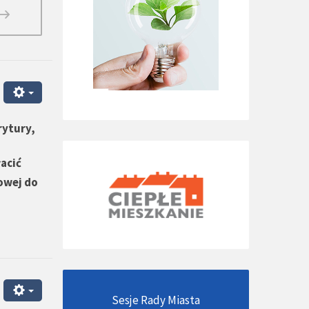
rytury,
acić
kowej do
Sesje Rady Miasta