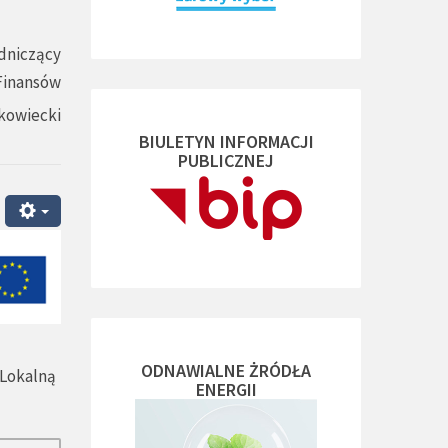
dniczący
 Finansów
kowiecki
BIULETYN INFORMACJI
PUBLICZNEJ
ODNAWIALNE ŻRÓDŁA
 Lokalną
ENERGII