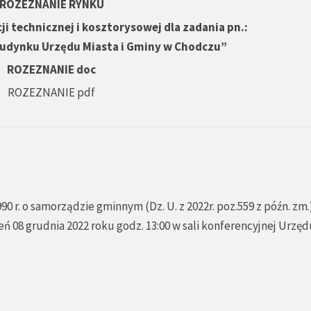
ROZEZNANIE RYNKU
 technicznej i kosztorysowej dla zadania pn.:
udynku Urzędu Miasta i Gminy w Chodczu”
ROZEZNANIE doc
ROZEZNANIE pdf
990 r. o samorządzie gminnym (Dz. U. z 2022r. poz.559 z późn. zm.
eń 08 grudnia 2022 roku godz. 13:00 w sali konferencyjnej Urzęd