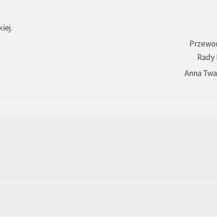
iej.
Przewo
Rady 
Anna Tw