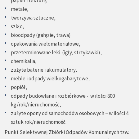
papier i tekturę,
metale,
tworzywa sztuczne,
szkło,
bioodpady (gałęzie, trawa)
opakowania wielomateriałowe,
przeterminowane leki (igły, strzykawki),
chemikalia,
zużyte baterie i akumulatory,
meble i odpady wielkogabarytowe,
popiół,
odpady budowlane i rozbiórkowe - w ilości 800
kg/rok/nieruchomość,
zużyte opony od samochodów osobowych – w ilości 4
sztuk rok/nieruchomość.
Punkt Selektywnej Zbiórki Odpadów Komunalnych tzw.