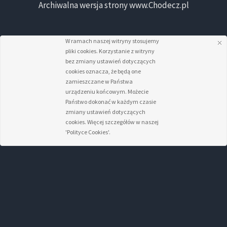
Archiwalna wersja strony www.Chodecz.pl
W ramach naszej witryny stosujemy
pliki cookies. Korzystanie z witryny
bez zmiany ustawień dotyczących
cookies oznacza, że będą one
zamieszczane w Państwa
urządzeniu końcowym. Możecie
Państwo dokonać w każdym czasie
zmiany ustawień dotyczących
cookies. Więcej szczegółów w naszej
'Polityce Cookies'.