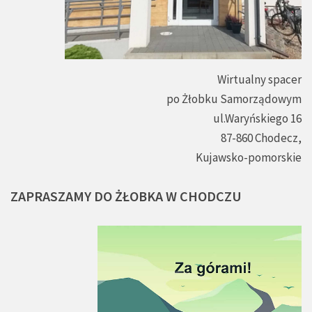
Wirtualny spacer
po Żłobku Samorządowym
ul.Waryńskiego 16
87-860 Chodecz,
Kujawsko-pomorskie
ZAPRASZAMY
DO
ŻŁOBKA
W
CHODCZU