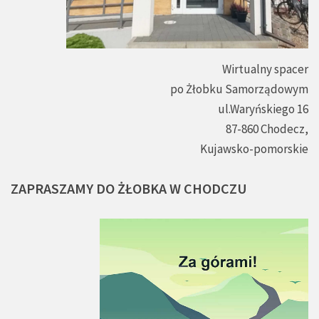
Wirtualny spacer
po Żłobku Samorządowym
ul.Waryńskiego 16
87-860 Chodecz,
Kujawsko-pomorskie
ZAPRASZAMY
DO
ŻŁOBKA
W
CHODCZU