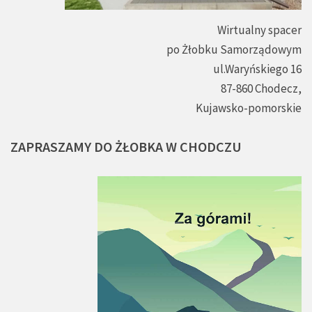
Wirtualny spacer
po Żłobku Samorządowym
ul.Waryńskiego 16
87-860 Chodecz,
Kujawsko-pomorskie
ZAPRASZAMY
DO
ŻŁOBKA
W
CHODCZU